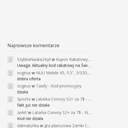
Najnowsze komentarze
SzybkaNauka24.pl
w
Kupon Rabatowy na Kurs Angielskiego dla Dzieci - FunEnglish
Uwaga: Aktualny kod rabatowy na Święta (
sogirux
w
NUU Mobile X5, 5.5", 3/32GB, czujnik linii papilarnych, 2950mAh, aparat 13MP za 267zł - Banggood
dobra oferta
sogirux
w
Taxify - Kod promocyjny
działa
Spox5x
w
Latarka Convoy S2+ za 7$ - Najniższa cena od 2017r
fakt już nie działa
zeArt
w
Latarka Convoy S2+ za 7$ - Najniższa cena od 2017r
Kod nie działa
dalmatyńka
w
gra planszowa Zamki Caladale za 39zł