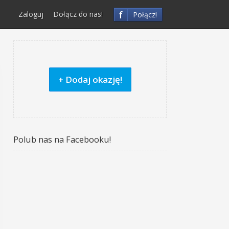
f
Zaloguj
Dołącz do nas!
Połącz!
+ Dodaj okazję!
Polub nas na Facebooku!