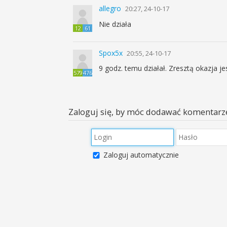
allegro
20:27, 24-10-17
Nie działa
12
61
Spox5x
20:55, 24-10-17
9 godz. temu działał. Zresztą okazja
579
476
Zaloguj się, by móc dodawać komentarz
Zaloguj automatycznie