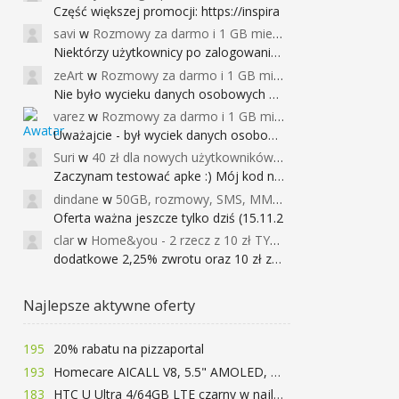
Część większej promocji: https://inspira
savi
w
Rozmowy za darmo i 1 GB miesięcznie
Niektórzy użytkownicy po zalogowaniu do
zeArt
w
Rozmowy za darmo i 1 GB miesięcznie
Nie było wycieku danych osobowych a nieo
varez
w
Rozmowy za darmo i 1 GB miesięcznie
Uważajcie - był wyciek danych osobowych
Suri
w
40 zł dla nowych użytkowników Google Pay (dawniej Android Pay)
Zaczynam testować apke :) Mój kod na 40
dindane
w
50GB, rozmowy, SMS, MMS bez limitu przez 6 miesięcy za darmo za przeniesienie numeru do Play NEXT
Oferta ważna jeszcze tylko dziś (15.11.2
clar
w
Home&you - 2 rzecz z 10 zł TYLKO DZISIAJ
dodatkowe 2,25% zwrotu oraz 10 zł za r
Najlepsze aktywne oferty
195
20% rabatu na pizzaportal
193
Homecare AICALL V8, 5.5" AMOLED, 4/128GB, Snapdragon 652, LTE, QC3.0, 3400mAh za 416zł
183
HTC U Ultra 4/64GB LTE czarny w najlepszej cenie na rynku 799 zł!!!