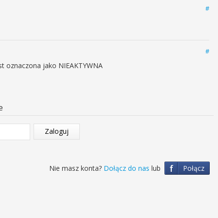
#
#
 jest oznaczona jako NIEAKTYWNA
e
Zaloguj
f
Nie masz konta?
Dołącz do nas
lub
Połącz