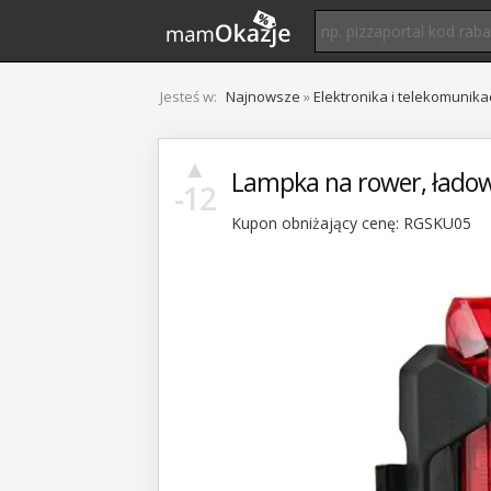
Jesteś w:
Najnowsze
»
Elektronika i telekomunika
▲
Lampka na rower, ładow
-12
Kupon obniżający cenę: RGSKU05