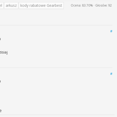
el
arkusz
kody rabatowe Gearbest
Ocena:
83.70%
· Głosów:
92
#
9
isiaj
#
9
e