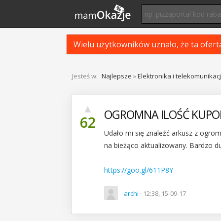
Wielu użytkowników uznało, że ta ofert
Jesteś w:
Najlepsze
»
Elektronika i telekomunikac
▲
OGROMNA ILOŚĆ KUPON
62
Udało mi się znaleźć arkusz z ogrom
na bieżąco aktualizowany. Bardzo du
https://goo.gl/611P8Y
archi
· 12:38, 15-09-17