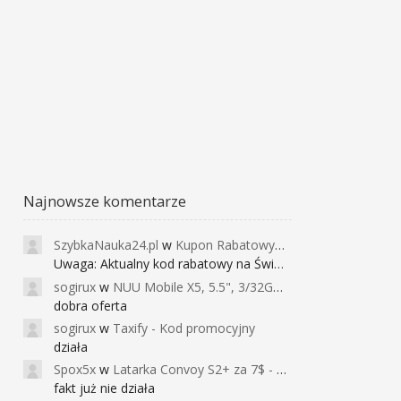
Najnowsze komentarze
SzybkaNauka24.pl
w
Kupon Rabatowy na Kurs Angielskiego dla Dzieci - FunEnglish
Uwaga: Aktualny kod rabatowy na Święta (
sogirux
w
NUU Mobile X5, 5.5", 3/32GB, czujnik linii papilarnych, 2950mAh, aparat 13MP za 267zł - Banggood
dobra oferta
sogirux
w
Taxify - Kod promocyjny
działa
Spox5x
w
Latarka Convoy S2+ za 7$ - Najniższa cena od 2017r
fakt już nie działa