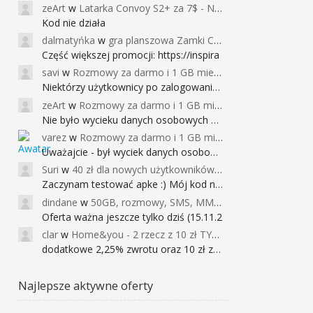
zeArt
w
Latarka Convoy S2+ za 7$ - Najniższa cena od 2017r
Kod nie działa
dalmatyńka
w
gra planszowa Zamki Caladale za 39zł
Część większej promocji: https://inspira
savi
w
Rozmowy za darmo i 1 GB miesięcznie
Niektórzy użytkownicy po zalogowaniu do
zeArt
w
Rozmowy za darmo i 1 GB miesięcznie
Nie było wycieku danych osobowych a nieo
varez
w
Rozmowy za darmo i 1 GB miesięcznie
Uważajcie - był wyciek danych osobowych
Suri
w
40 zł dla nowych użytkowników Google Pay (dawniej Android Pay)
Zaczynam testować apke :) Mój kod na 40
dindane
w
50GB, rozmowy, SMS, MMS bez limitu przez 6 miesięcy za darmo za przeniesienie numeru do Play NEXT
Oferta ważna jeszcze tylko dziś (15.11.2
clar
w
Home&you - 2 rzecz z 10 zł TYLKO DZISIAJ
dodatkowe 2,25% zwrotu oraz 10 zł za r
Najlepsze aktywne oferty