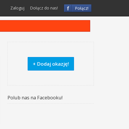
f
Zaloguj
Dołącz do nas!
Połącz!
+ Dodaj okazję!
Polub nas na Facebooku!