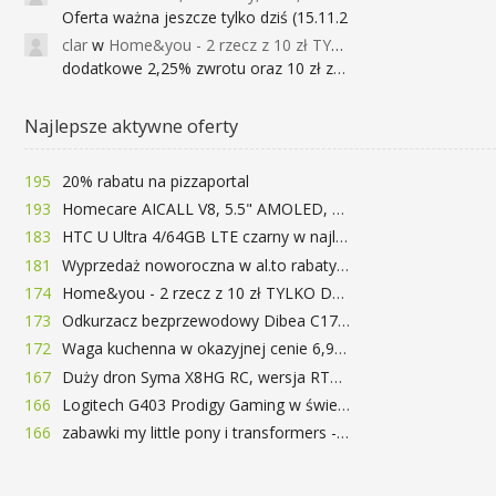
Oferta ważna jeszcze tylko dziś (15.11.2
clar
w
Home&you - 2 rzecz z 10 zł TYLKO DZISIAJ
dodatkowe 2,25% zwrotu oraz 10 zł za r
Najlepsze aktywne oferty
195
20% rabatu na pizzaportal
193
Homecare AICALL V8, 5.5" AMOLED, 4/128GB, Snapdragon 652, LTE, QC3.0, 3400mAh za 416zł
183
HTC U Ultra 4/64GB LTE czarny w najlepszej cenie na rynku 799 zł!!!
181
Wyprzedaż noworoczna w al.to rabaty do 72%
174
Home&you - 2 rzecz z 10 zł TYLKO DZISIAJ
173
Odkurzacz bezprzewodowy Dibea C17 za 77.99$ (~290zł)
172
Waga kuchenna w okazyjnej cenie 6,99$
167
Duży dron Syma X8HG RC, wersja RTF, kamera 8MP za 62$ (~233zł) - TomTop
166
Logitech G403 Prodigy Gaming w świetnej cenie 169 zł
166
zabawki my little pony i transformers -50%!