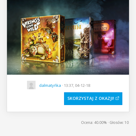
dalmatyńka
· 13:37, 04-12-18
SKORZYSTAJ Z OKAZJI
Ocena:
40.00%
· Głosów:
10