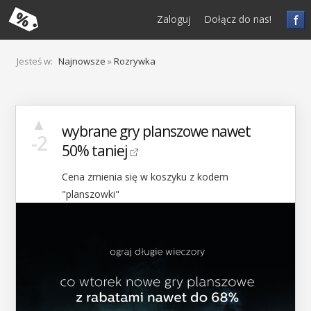
f
Zaloguj
Dołącz do nas!
Jesteś w:
Najnowsze
»
Rozrywka
▲
wybrane gry planszowe nawet
-2
50% taniej
Cena zmienia się w koszyku z kodem
"planszowki"