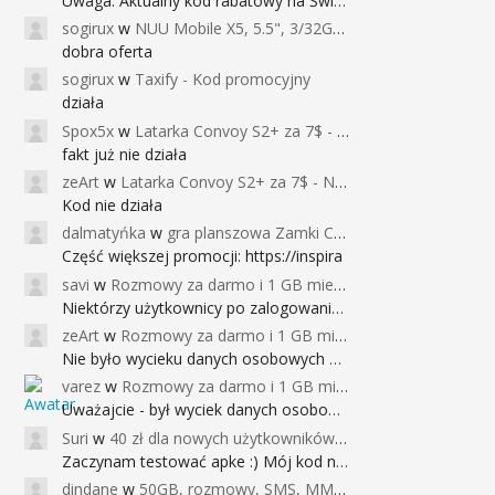
Uwaga: Aktualny kod rabatowy na Święta (
sogirux
w
NUU Mobile X5, 5.5", 3/32GB, czujnik linii papilarnych, 2950mAh, aparat 13MP za 267zł - Banggood
dobra oferta
sogirux
w
Taxify - Kod promocyjny
działa
Spox5x
w
Latarka Convoy S2+ za 7$ - Najniższa cena od 2017r
fakt już nie działa
zeArt
w
Latarka Convoy S2+ za 7$ - Najniższa cena od 2017r
Kod nie działa
dalmatyńka
w
gra planszowa Zamki Caladale za 39zł
Część większej promocji: https://inspira
savi
w
Rozmowy za darmo i 1 GB miesięcznie
Niektórzy użytkownicy po zalogowaniu do
zeArt
w
Rozmowy za darmo i 1 GB miesięcznie
Nie było wycieku danych osobowych a nieo
varez
w
Rozmowy za darmo i 1 GB miesięcznie
Uważajcie - był wyciek danych osobowych
Suri
w
40 zł dla nowych użytkowników Google Pay (dawniej Android Pay)
Zaczynam testować apke :) Mój kod na 40
dindane
w
50GB, rozmowy, SMS, MMS bez limitu przez 6 miesięcy za darmo za przeniesienie numeru do Play NEXT